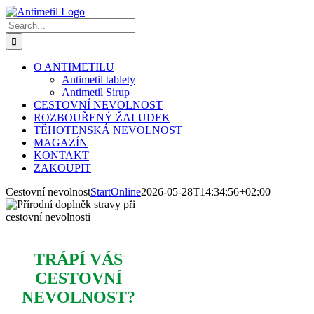
Skip
to
Search
content
for:
O ANTIMETILU
Antimetil tablety
Antimetil Sirup
CESTOVNÍ NEVOLNOST
ROZBOUŘENÝ ŽALUDEK
TĚHOTENSKÁ NEVOLNOST
MAGAZÍN
KONTAKT
ZAKOUPIT
Cestovní nevolnost
StartOnline
2026-05-28T14:34:56+02:00
TRÁPÍ VÁS
CESTOVNÍ
NEVOLNOST
?