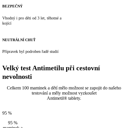
BEZPEČNÝ
Vhodný i pro děti
od 3 let
, těhotné a
kojící
NEUTRÁLNÍ CHUŤ
Přípravek byl podroben řadě studií
Velký test Antimetilu při cestovní
nevolnosti
Celkem 100 maminek a dětí mělo možnost se zapojit do našeho
testování a měly možnost vyzkoušet
Antimetil® tablety.
95 %
95 %
maminek a