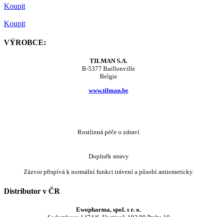
Koupit
Koupit
VÝROBCE:
TILMAN S.A.
B-5377 Baillonville
Belgie
www.tilman.be
Rostlinná péče o zdraví
Doplněk stravy
Zázvor přispívá k normální funkci trávení a působí antiemeticky.
Distributor v ČR
Ewopharma, spol. s r. o.