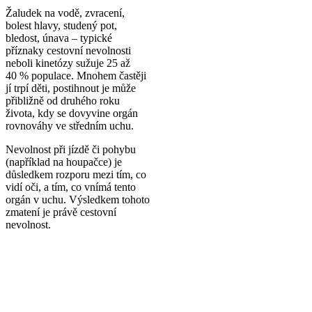
Žaludek na vodě, zvracení,
bolest hlavy, studený pot,
bledost, únava – typické
příznaky cestovní nevolnosti
neboli kinetózy sužuje 25 až
40 % populace
. Mnohem častěji
jí trpí děti, postihnout je může
přibližně od druhého roku
života, kdy se dovyvine orgán
rovnováhy ve středním uchu.
Nevolnost při jízdě či pohybu
(například na houpačce) je
důsledkem rozporu mezi tím, co
vidí oči, a tím, co vnímá tento
orgán v uchu. Výsledkem tohoto
zmatení je právě cestovní
nevolnost.
Antimetil = rychlá a účinná pomoc
z přírody