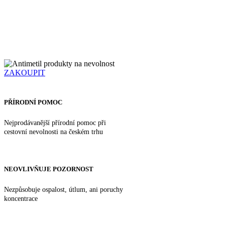
Antimetil je přírodní doplněk stravy, který prokazatelně zklidňuje
žaludek. Díky standardizovanému obsahu zázvoru v každé dávce
přesně víte, kolik zázvoru a tedy gingerolů užíváte. Výhodou
Antimetilu je, že nemá tlumící účinky, takže nezpůsobuje ospalost
ani snížení pozornosti.
ZAKOUPIT
PŘÍRODNÍ POMOC
Nejprodávanější přírodní pomoc při
cestovní nevolnosti na českém trhu
NEOVLIVŇUJE POZORNOST
Nezpůsobuje ospalost, útlum, ani poruchy
koncentrace