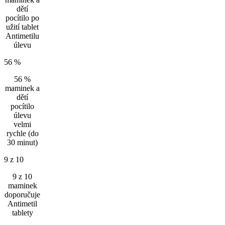
dětí
pocítilo po
užití tablet
Antimetilu
úlevu
56 %
56 %
maminek a
dětí
pocítilo
úlevu
velmi
rychle (do
30 minut
)
9 z 10
9 z 10
maminek
doporučuje
Antimetil
tablety